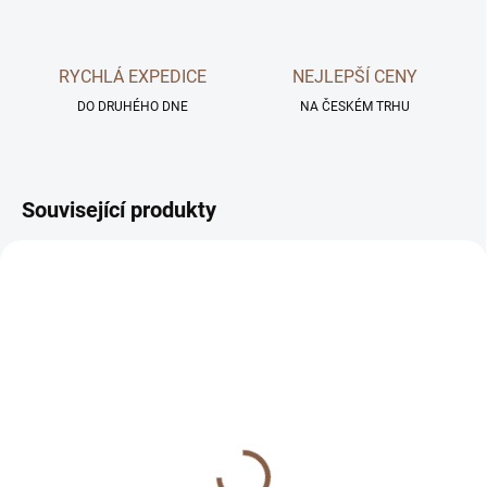
RYCHLÁ EXPEDICE
NEJLEPŠÍ CENY
DO DRUHÉHO DNE
NA ČESKÉM TRHU
Související produkty
SKLADEM
SKLADEM
Prémiové tvrzené sklo
Tvrzený gelový obal pro
pro iPhone
iPhone