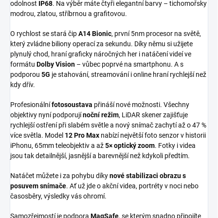
odolnost
IP68
. Na výběr máte čtyři elegantní barvy – tichomořsky
modrou, zlatou, stříbrnou a grafitovou.
O rychlost se stará čip
A14 Bionic
, první 5nm procesor na světě,
který zvládne biliony operací za sekundu. Díky němu si užijete
plynulý chod, hraní graficky náročných her i natáčení videí ve
formátu
Dolby Vision
– vůbec poprvé na smartphonu. A s
podporou
5G
je stahování, streamování i online hraní rychlejší než
kdy dřív.
Profesionální
fotosoustava
přináší nové možnosti. Všechny
objektivy nyní podporují
noční režim
, LiDAR skener zajišťuje
rychlejší ostření při slabém světle a nový snímač zachytí až o 47 %
více světla. Model
12 Pro Max
nabízí největší foto senzor v historii
iPhonu, 65mm teleobjektiv a až
5× optický zoom
. Fotky i videa
jsou tak detailnější, jasnější a barevnější než kdykoli předtím.
Natáčet můžete i za pohybu díky
nové stabilizaci obrazu s
posuvem snímače
. Ať už jde o akční videa, portréty v noci nebo
časosběry, výsledky vás ohromí.
Samozřejmostí je podpora
MagSafe
, se kterým snadno připojíte