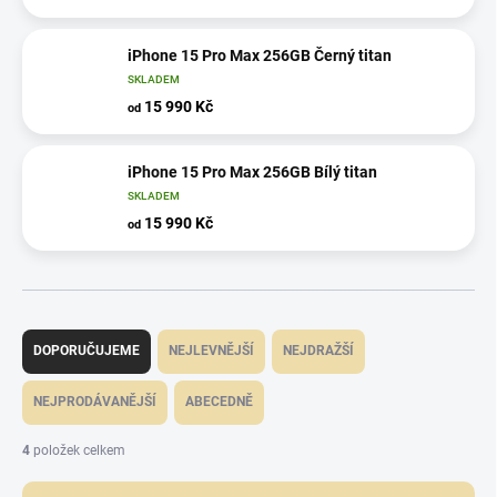
iPhone 15 Pro Max 256GB Černý titan
SKLADEM
15 990 Kč
od
iPhone 15 Pro Max 256GB Bílý titan
SKLADEM
15 990 Kč
od
Ř
a
DOPORUČUJEME
NEJLEVNĚJŠÍ
NEJDRAŽŠÍ
z
e
NEJPRODÁVANĚJŠÍ
ABECEDNĚ
n
í
4
položek celkem
p
r