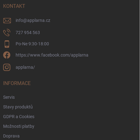
í
KONTAKT
info
@
applarna.cz
727 954 563
Po-Ne 9:30-18:00
https://www.facebook.com/applarna
applarna/
INFORMACE
Servis
Stavy produktů
GDPR a Cookies
Možnosti platby
Doprava