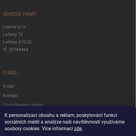
ADRESA FIRMY
Laynor s.r.o.
Lažany 72
Lažany, 679 22
IČ: 23744464
O NÁS
O nás
Kontakt
Často kladené otázky
Záruka
K personalizaci obsahu a reklam, poskytování funkcí
sociálních médií a analýze naší návštěvnosti využíváme
Obchodní podmínky
soubory cookies. Více informací
zde
.