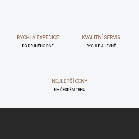
v
l
á
d
a
c
RYCHLÁ EXPEDICE
KVALITNÍ SERVIS
í
DO DRUHÉHO DNE
p
RYCHLE A LEVNĚ
r
v
k
y
v
NEJLEPŠÍ CENY
ý
p
NA ČESKÉM TRHU
i
s
u
Z
á
p
a
t