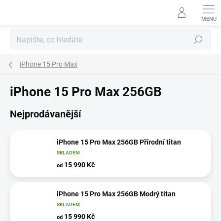
Přejít
na
obsah
Hledat
iPhone 15 Pro Max
iPhone 15 Pro Max 256GB
Nejprodávanější
iPhone 15 Pro Max 256GB Přírodní titan
SKLADEM
15 990 Kč
od
iPhone 15 Pro Max 256GB Modrý titan
SKLADEM
15 990 Kč
od