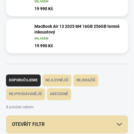
SKLADEM
19 990 Kč
MacBook Air 13 2025 M4 16GB 256GB temně
inkoustový
SKLADEM
19 990 Kč
Ř
a
DOPORUČUJEME
NEJLEVNĚJŠÍ
NEJDRAŽŠÍ
z
e
NEJPRODÁVANĚJŠÍ
ABECEDNĚ
n
í
3
položek celkem
p
r
OTEVŘÍT FILTR
o
d