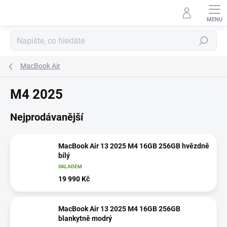
Přejít
na
obsah
Hledat
MacBook Air
M4 2025
Nejprodávanější
MacBook Air 13 2025 M4 16GB 256GB hvězdně
bílý
SKLADEM
19 990 Kč
MacBook Air 13 2025 M4 16GB 256GB
blankytně modrý