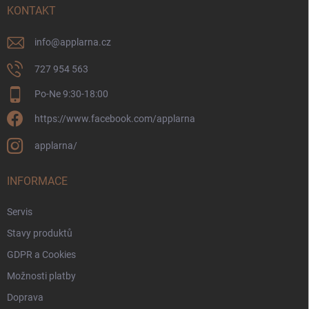
í
KONTAKT
info
@
applarna.cz
727 954 563
Po-Ne 9:30-18:00
https://www.facebook.com/applarna
applarna/
INFORMACE
Servis
Stavy produktů
GDPR a Cookies
Možnosti platby
Doprava