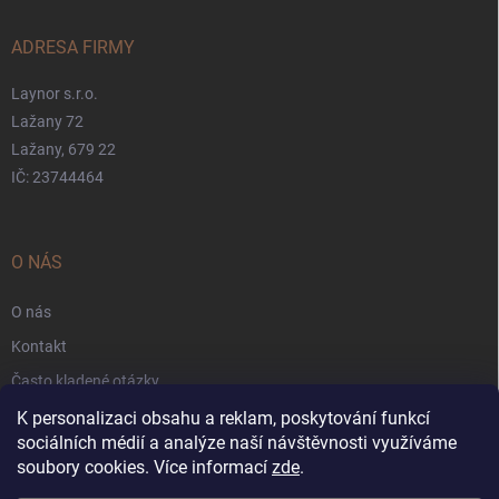
ADRESA FIRMY
Laynor s.r.o.
Lažany 72
Lažany, 679 22
IČ: 23744464
O NÁS
O nás
Kontakt
Často kladené otázky
Záruka
K personalizaci obsahu a reklam, poskytování funkcí
sociálních médií a analýze naší návštěvnosti využíváme
Obchodní podmínky
soubory cookies. Více informací
zde
.