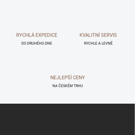
v
l
á
d
a
c
RYCHLÁ EXPEDICE
KVALITNÍ SERVIS
í
DO DRUHÉHO DNE
p
RYCHLE A LEVNĚ
r
v
k
y
v
NEJLEPŠÍ CENY
ý
p
NA ČESKÉM TRHU
i
s
u
Z
á
p
a
t