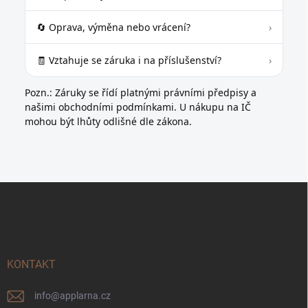
🔄 Oprava, výměna nebo vrácení?
›
🧾 Vztahuje se záruka i na příslušenství?
›
Pozn.: Záruky se řídí platnými právními předpisy a
našimi obchodními podmínkami. U nákupu na IČ
mohou být lhůty odlišné dle zákona.
Z
á
p
a
t
í
KONTAKT
info
@
applarna.cz