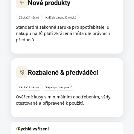
✨
Nové produkty
Záruka 24 měsíců
Na IČ dle zákona 12 měsíců
Standardní zákonná záruka pro spotřebitele, u
nákupu na IČ platí zkrácená lhůta dle právních
předpisů.
🫧
Rozbalené & předváděcí
Záruka 12 měsíců
Stejné i pro nákup na IČ
Ověřené kusy s minimálním opotřebením, vždy
otestované a připravené k použití.
⚡
Rychlé vyřízení