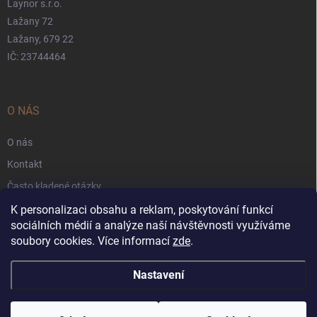
Laynor s.r.o.
Lažany 72
Lažany, 679 22
IČ: 23744464
O NÁS
O nás
Kontakt
Často kladené otázky
Záruka
K personalizaci obsahu a reklam, poskytování funkcí
sociálních médií a analýze naší návštěvnosti využíváme
Obchodní podmínky
soubory cookies. Více informací
zde
.
Nastavení
Copyright 2026
Applarna.cz
. Všechna práva vyhrazena.
Upravit nastavení
cookies