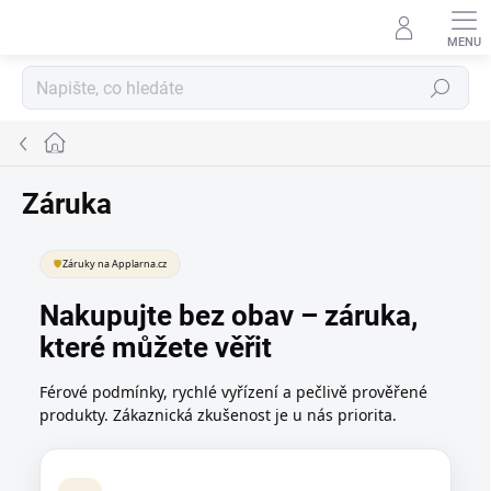
Přejít
na
obsah
Hledat
Domů
Záruka
🛡️
Záruky na Applarna.cz
Nakupujte bez obav – záruka,
které můžete věřit
Férové podmínky, rychlé vyřízení a pečlivě prověřené
produkty. Zákaznická zkušenost je u nás priorita.