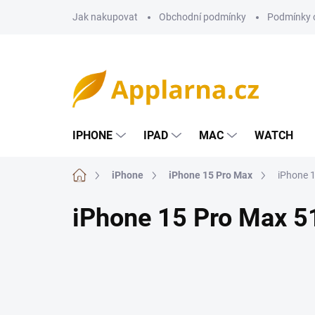
Přejít
Jak nakupovat
Obchodní podmínky
Podmínky 
na
obsah
IPHONE
IPAD
MAC
WATCH
Domů
iPhone
iPhone 15 Pro Max
iPhone 
iPhone 15 Pro Max 