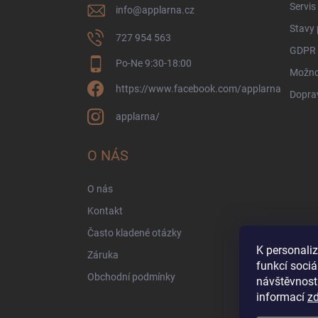
Servis
info
@
applarna.cz
Stavy
727 954 563
GDPR 
Po-Ne 9:30-18:00
Možnos
https://www.facebook.com/applarna
Dopra
applarna/
O NÁS
O nás
Kontakt
Často kladené otázky
K personali
Záruka
funkcí sociá
Obchodní podmínky
návštěvnost
informací
z