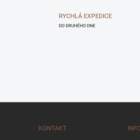
RYCHLÁ EXPEDICE
DO DRUHÉHO DNE
Z
á
p
a
KONTAKT
INF
t
í