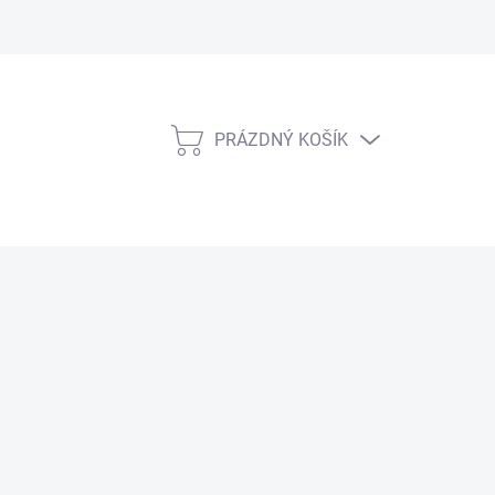
PRÁZDNÝ KOŠÍK
NÁKUPNÍ
KOŠÍK