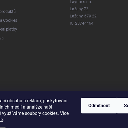
Laynor s.r.o.
Lažany 72
 produktů
Lažany, 679 22
a Cookies
IČ: 23744464
ti platby
va
zaci obsahu a reklam, poskytování
Odmítnout
S
lních médií a analýze naší
i využíváme soubory cookies. Více
de
.