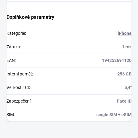
Doplňkové parametry
Kategorie
:
iPhone
Záruka
:
1 rok
EAN
:
194252691120
Interní paměť
:
256 GB
Velikost LCD
:
5,4"
Zabezpečení
:
Face ID
SIM
:
single SIM + eSIM