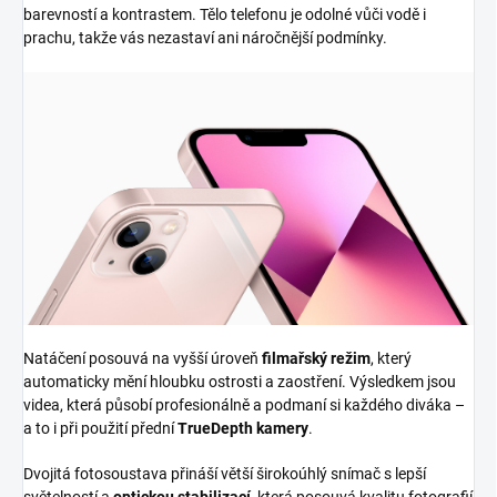
barevností a kontrastem. Tělo telefonu je odolné vůči vodě i
prachu, takže vás nezastaví ani náročnější podmínky.
Natáčení posouvá na vyšší úroveň
filmařský režim
, který
automaticky mění hloubku ostrosti a zaostření. Výsledkem jsou
videa, která působí profesionálně a podmaní si každého diváka –
a to i při použití přední
TrueDepth kamery
.
Dvojitá fotosoustava přináší větší širokoúhlý snímač s lepší