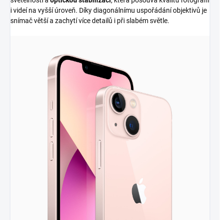
světelností a
optickou stabilizací
, která posouvá kvalitu fotografií
i videí na vyšší úroveň. Díky diagonálnímu uspořádání objektivů je
snímač větší a zachytí více detailů i při slabém světle.