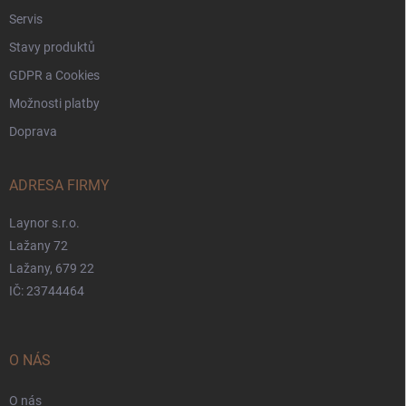
Servis
Stavy produktů
GDPR a Cookies
Možnosti platby
Doprava
ADRESA FIRMY
Laynor s.r.o.
Lažany 72
Lažany, 679 22
IČ: 23744464
O NÁS
O nás