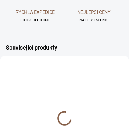
RYCHLÁ EXPEDICE
NEJLEPŠÍ CENY
DO DRUHÉHO DNE
NA ČESKÉM TRHU
Související produkty
SKLADEM
SKLADEM
Prémiové tvrzené sklo
Tvrzený gelový obal pro
pro iPhone
iPhone
299 Kč
299 Kč