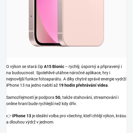
O výkon se stará čip
A15 Bionic
– rychlý, úsporný a připravený i
na budoucnost. Spolehlivě utáhne náročné aplikace, hry i
nejnovější funkce fotoaparátu. A díky chytré správě energie vydrží
iPhone 13 na jedno nabití až
19 hodin přehrávání videa
.
Samozřejmostí je podpora
5G
, takže stahování, streamování i
online hraní bude rychlejší než kdy dřív.
👉
iPhone 13
je ideální volba pro všechny, kteří chtějí výkon, krásu
a dlouhou výdrž v jednom.