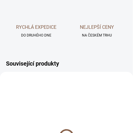
RYCHLÁ EXPEDICE
NEJLEPŠÍ CENY
DO DRUHÉHO DNE
NA ČESKÉM TRHU
Související produkty
SKLADEM
SKLADEM
Prémiové tvrzené sklo
Tvrzený gelový obal pro