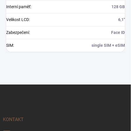
Interní paměť
:
128 GB
Velikost LCD
:
6,1"
Zabezpečení
:
Face ID
SIM
:
single SIM + eSIM
Z
á
p
a
t
í
KONTAKT