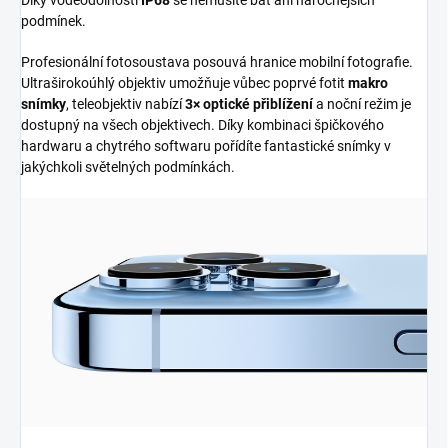
Díky voděodolnosti
IP68
se nemusíte bát ani náročnějších
podmínek.
Profesionální fotosoustava posouvá hranice mobilní fotografie.
Ultraširokoúhlý objektiv umožňuje vůbec poprvé fotit
makro
snímky
, teleobjektiv nabízí
3× optické přiblížení
a noční režim je
dostupný na všech objektivech. Díky kombinaci špičkového
hardwaru a chytrého softwaru pořídíte fantastické snímky v
jakýchkoli světelných podmínkách.