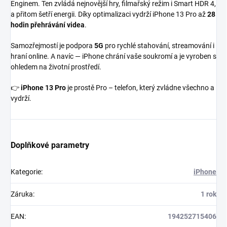
Enginem. Ten zvládá nejnovější hry, filmařský režim i Smart HDR 4,
a přitom šetří energii. Díky optimalizaci vydrží iPhone 13 Pro až
28
hodin přehrávání videa
.
Samozřejmostí je podpora
5G
pro rychlé stahování, streamování i
hraní online. A navíc — iPhone chrání vaše soukromí a je vyroben s
ohledem na životní prostředí.
👉
iPhone 13 Pro
je prostě Pro – telefon, který zvládne všechno a
vydrží.
Doplňkové parametry
Kategorie
:
iPhone
Záruka
:
1 rok
EAN
:
194252715406