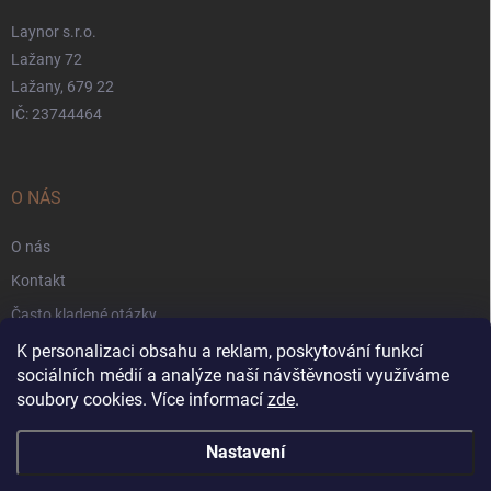
Laynor s.r.o.
Lažany 72
Lažany, 679 22
IČ: 23744464
O NÁS
O nás
Kontakt
Často kladené otázky
Záruka
K personalizaci obsahu a reklam, poskytování funkcí
sociálních médií a analýze naší návštěvnosti využíváme
Obchodní podmínky
soubory cookies. Více informací
zde
.
Nastavení