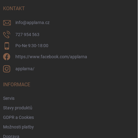
t
í
KONTAKT
info
@
applarna.cz
727 954 563
Po-Ne 9:30-18:00
https://www.facebook.com/applarna
applarna/
INFORMACE
Servis
Stavy produktů
GDPR a Cookies
Možnosti platby
Doprava