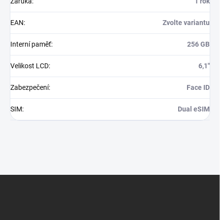
Záruka
:
1 rok
EAN
:
Zvolte variantu
Interní paměť
:
256 GB
Velikost LCD
:
6,1"
Zabezpečení
:
Face ID
SIM
:
Dual eSIM
Z
á
p
a