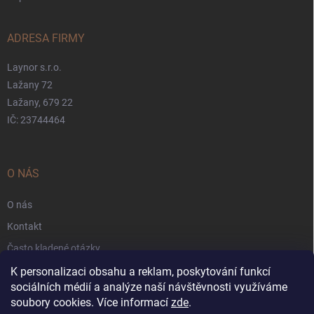
ADRESA FIRMY
Laynor s.r.o.
Lažany 72
Lažany, 679 22
IČ: 23744464
O NÁS
O nás
Kontakt
Často kladené otázky
Záruka
K personalizaci obsahu a reklam, poskytování funkcí
sociálních médií a analýze naší návštěvnosti využíváme
Obchodní podmínky
soubory cookies. Více informací
zde
.