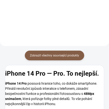
299 Kč
299 Kč
Detail
Detail
Zobrazit všechny související produkty
iPhone 14 Pro — Pro. To nejlepší.
iPhone 14 Pro
posouvá hranice toho, co dokáže smartphone.
Přináší revoluční způsob interakce s telefonem, zásadní
bezpečnostní funkce a profesionální fotosoustavu s
48Mpx
snímačem
, která pořizuje fotky plné detailů. To vše pohání
nejvýkonnější čip v historii iPhonu.