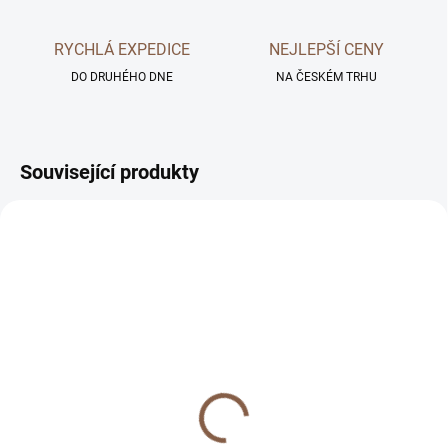
RYCHLÁ EXPEDICE
NEJLEPŠÍ CENY
DO DRUHÉHO DNE
NA ČESKÉM TRHU
Související produkty
SKLADEM
SKLADEM
Prémiové tvrzené sklo
Tvrzený gelový obal pro
pro iPhone
iPhone