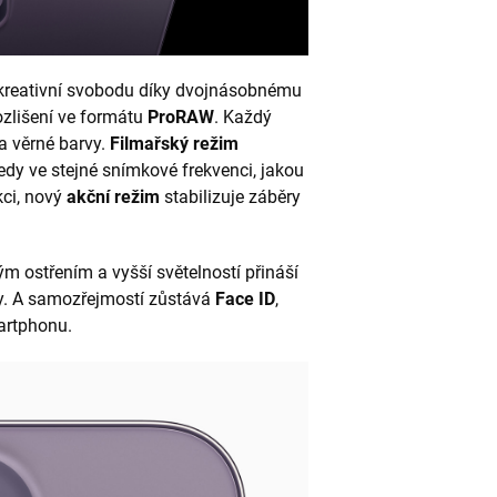
í kreativní svobodu díky dvojnásobnému
ozlišení ve formátu
ProRAW
. Každý
a věrné barvy.
Filmařský režim
tedy ve stejné snímkové frekvenci, jakou
kci, nový
akční režim
stabilizuje záběry
m ostřením a vyšší světelností přináší
ky. A samozřejmostí zůstává
Face ID
,
artphonu.