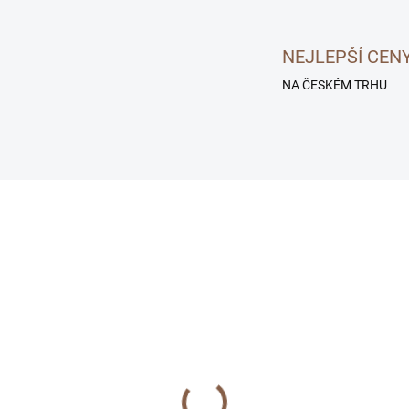
NEJLEPŠÍ CEN
NA ČESKÉM TRHU
SKLADEM
SKL
zený gelový obal pro
20W USB-C napájecí