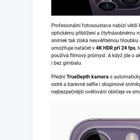
Profesionální fotosoustava nabízí větš
optickému přiblížení a čtyřnásobnému r
snímek tak získá neuvěřitelnou hloubku 
umožňuje natáčet v
4K HDR při 24 fps
, 
používá filmový průmysl. A když jde o a
i bez gimbalu.
Přední
TrueDepth kamera
s automatický
ostré a barevné selfie i skupinové sním
nejbezpečnější ověřování obličeje ve sm