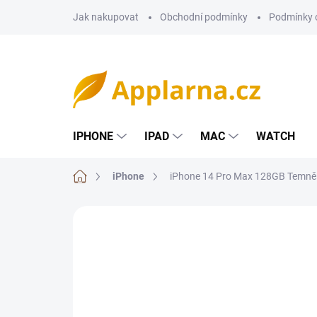
Přejít
Jak nakupovat
Obchodní podmínky
Podmínky 
na
obsah
IPHONE
IPAD
MAC
WATCH
Domů
iPhone
iPhone 14 Pro Max 128GB Temně