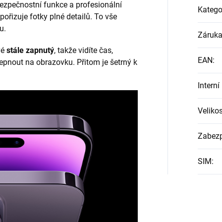
ezpečnostní funkce a profesionální
Katego
 pořizuje fotky plné detailů. To vše
u.
Záruk
vé
stále zapnutý
, takže vidíte čas,
EAN
:
lepnout na obrazovku. Přitom je šetrný k
Intern
Veliko
Zabezp
SIM
: