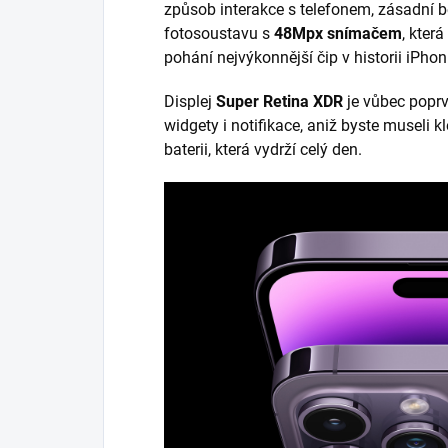
způsob interakce s telefonem, zásadní b
fotosoustavu s
48Mpx snímačem
, která
pohání nejvýkonnější čip v historii iPhon
Displej
Super Retina XDR
je vůbec popr
widgety i notifikace, aniž byste museli k
baterii, která vydrží celý den.