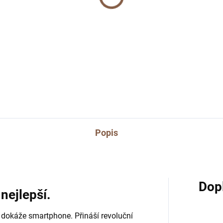
hone
adaptér pro Apple
9 Kč
399 Kč
Detail
Do košíku
Popis
Dop
nejlepší.
 dokáže smartphone. Přináší revoluční