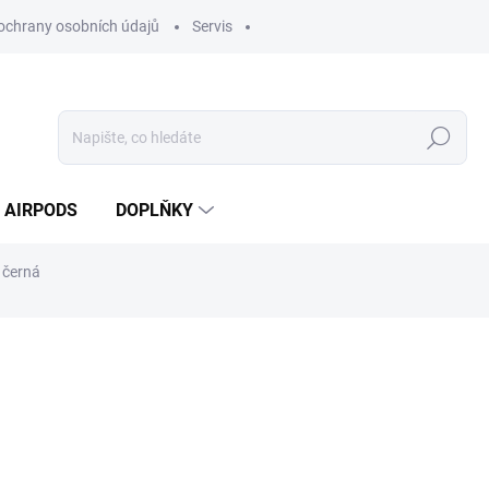
ochrany osobních údajů
Servis
Hledat
AIRPODS
DOPLŇKY
 černá
od 13 990 Kč
od
12 990 Kč
bez DPH
Měrná
ZVOLTE VARIANTU
cena:
VARIANTA