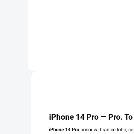
pro iPhone
iP
299 Kč
29
Detail
iPhone 14 Pro — Pro. To 
iPhone 14 Pro
posouvá hranice toho, co