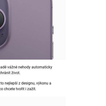
padě vážné nehody automaticky
hránit život.
í to nejlepší z designu, výkonu a
 chcete tvořit i zažít.