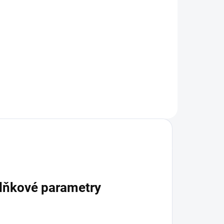
Lightning / USB-C pro
Apple 1m
199 Kč
Do košíku
lňkové parametry