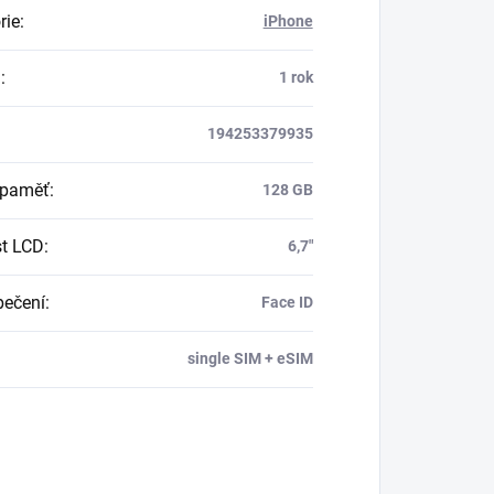
rie
:
iPhone
a
:
1 rok
194253379935
í paměť
:
128 GB
st LCD
:
6,7"
ečení
:
Face ID
single SIM + eSIM