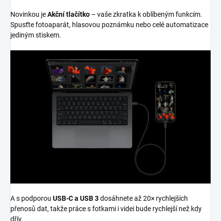
Novinkou je
Akční tlačítko
– vaše zkratka k oblíbeným funkcím.
Spusťte fotoaparát, hlasovou poznámku nebo celé automatizace
jediným stiskem.
A s podporou
USB-C a USB 3
dosáhnete až 20× rychlejších
přenosů dat, takže práce s fotkami i videi bude rychlejší než kdy
dřív.