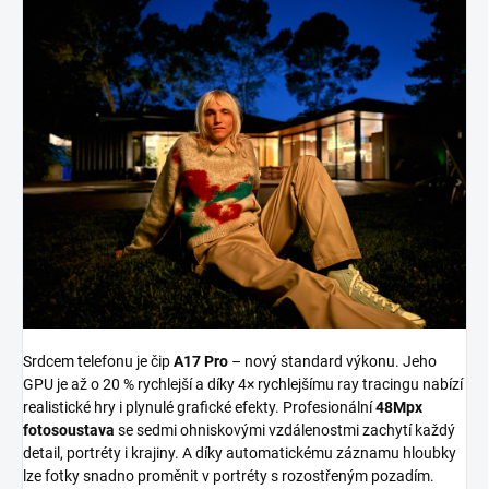
Srdcem telefonu je čip
A17 Pro
– nový standard výkonu. Jeho
GPU je až o 20 % rychlejší a díky 4× rychlejšímu ray tracingu nabízí
realistické hry i plynulé grafické efekty. Profesionální
48Mpx
fotosoustava
se sedmi ohniskovými vzdálenostmi zachytí každý
detail, portréty i krajiny. A díky automatickému záznamu hloubky
lze fotky snadno proměnit v portréty s rozostřeným pozadím.