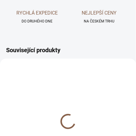
RYCHLÁ EXPEDICE
NEJLEPŠÍ CENY
DO DRUHÉHO DNE
NA ČESKÉM TRHU
Související produkty
SKLADEM
SKLADEM
Prémiové tvrzené sklo
Tvrzený gelový obal pro
pro iPhone
iPhone
299 Kč
299 Kč