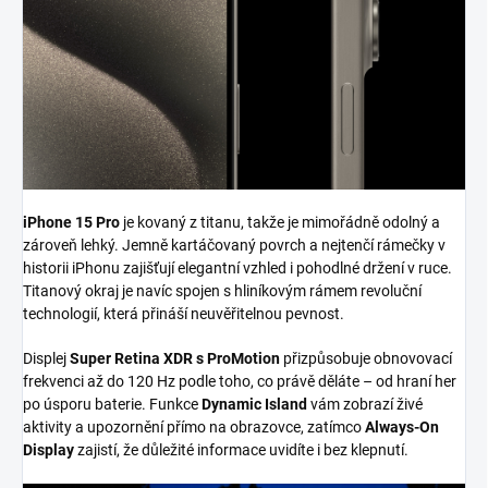
iPhone 15 Pro
je kovaný z titanu, takže je mimořádně odolný a
zároveň lehký. Jemně kartáčovaný povrch a nejtenčí rámečky v
historii iPhonu zajišťují elegantní vzhled i pohodlné držení v ruce.
Titanový okraj je navíc spojen s hliníkovým rámem revoluční
technologií, která přináší neuvěřitelnou pevnost.
Displej
Super Retina XDR s ProMotion
přizpůsobuje obnovovací
frekvenci až do 120 Hz podle toho, co právě děláte – od hraní her
po úsporu baterie. Funkce
Dynamic Island
vám zobrazí živé
aktivity a upozornění přímo na obrazovce, zatímco
Always-On
Display
zajistí, že důležité informace uvidíte i bez klepnutí.