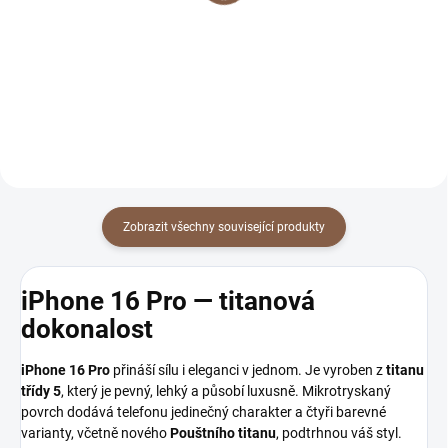
299 Kč
299 Kč
Detail
Detail
Zobrazit všechny související produkty
iPhone 16 Pro — titanová
dokonalost
iPhone 16 Pro
přináší sílu i eleganci v jednom. Je vyroben z
titanu
třídy 5
, který je pevný, lehký a působí luxusně. Mikrotryskaný
povrch dodává telefonu jedinečný charakter a čtyři barevné
varianty, včetně nového
Pouštního titanu
, podtrhnou váš styl.