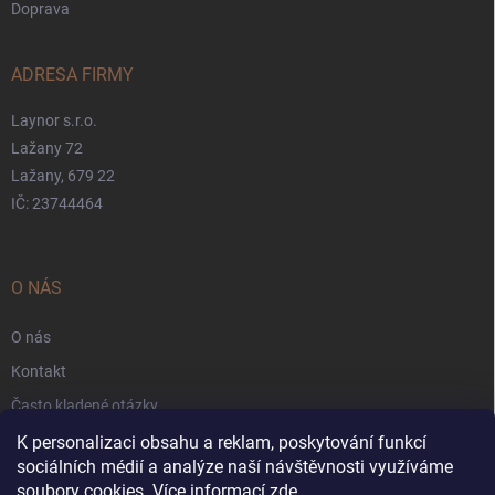
Doprava
ADRESA FIRMY
Laynor s.r.o.
Lažany 72
Lažany, 679 22
IČ: 23744464
O NÁS
O nás
Kontakt
Často kladené otázky
Záruka
K personalizaci obsahu a reklam, poskytování funkcí
sociálních médií a analýze naší návštěvnosti využíváme
Obchodní podmínky
soubory cookies. Více informací
zde
.