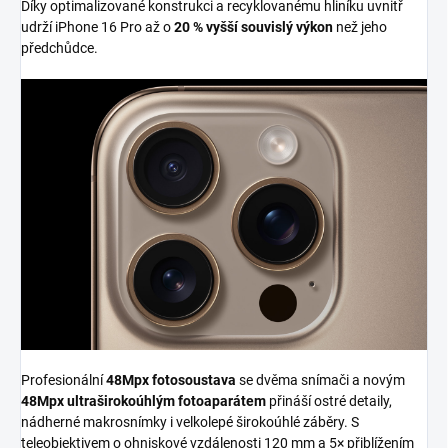
Díky optimalizované konstrukci a recyklovanému hliníku uvnitř
udrží iPhone 16 Pro až o
20 % vyšší souvislý výkon
než jeho
předchůdce.
Profesionální
48Mpx fotosoustava
se dvěma snímači a novým
48Mpx ultraširokoúhlým fotoaparátem
přináší ostré detaily,
nádherné makrosnímky i velkolepé širokoúhlé záběry. S
teleobjektivem o ohniskové vzdálenosti 120 mm a 5× přiblížením