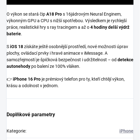
O výkon se stará čip
A18 Pro
s 16jádrovým Neural Enginem,
výkonným GPU a CPU s nižší spotřebou. Výsledkem je rychlejší
práce, realistické hry s ray tracingem a až o
4 hodiny delší výdrž
baterie
.
S
iOS 18
získáte ještě osobnější prostředí, nové možnosti úprav
plochy, ovládací prvky i hravé animace v iMessage. A
samozřejmostí je špičková bezpečnost i udržitelnost – od
detekce
autonehody
po balení ze 100% vláken.
👉
iPhone 16 Pro
je prémiový telefon pro ty, kteří chtějí výkon,
krásu a odolnost v jednom.
Doplňkové parametry
Kategorie
:
iPhone