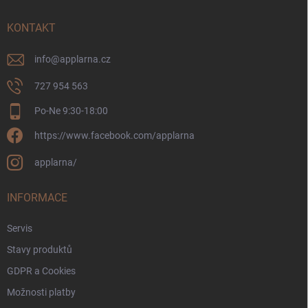
t
í
KONTAKT
info
@
applarna.cz
727 954 563
Po-Ne 9:30-18:00
https://www.facebook.com/applarna
applarna/
INFORMACE
Servis
Stavy produktů
GDPR a Cookies
Možnosti platby