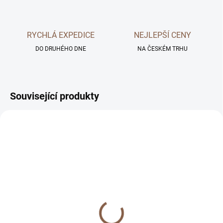
RYCHLÁ EXPEDICE
NEJLEPŠÍ CENY
DO DRUHÉHO DNE
NA ČESKÉM TRHU
Související produkty
SKLADEM
SKLADEM
Prémiové tvrzené sklo
Tvrzený gelový obal pro
pro iPhone
iPhone