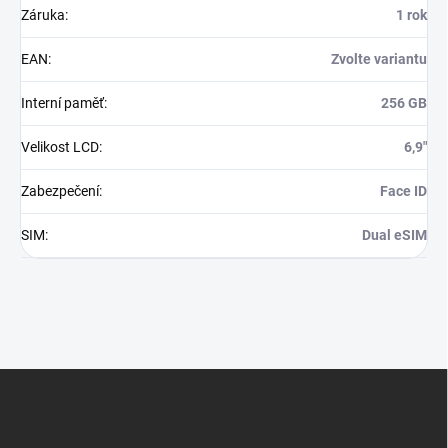
Záruka
:
1 rok
EAN
:
Zvolte variantu
Interní paměť
:
256 GB
Velikost LCD
:
6,9"
Zabezpečení
:
Face ID
SIM
:
Dual eSIM
Z
á
p
a