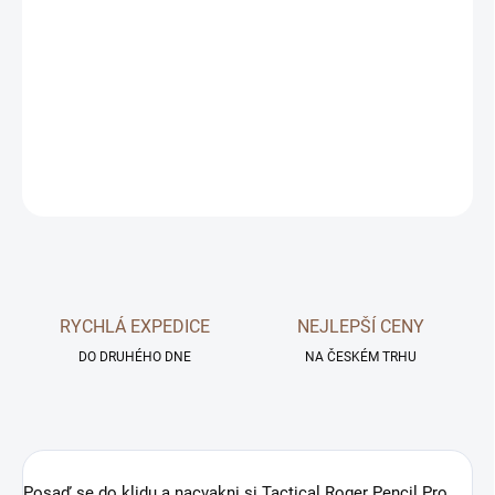
Posaď se do klidu a nacvakni si Tactical Roger Pencil Pro 2.0 na
iPad.
Ať už jsi umělec, stratég nebo digitální válečník, tahle unikátní
tužka na iPad je připravena okamžitě k akci.
A to buď v klasické černé nebo křišťálově bílé.
DETAILNÍ INFORMACE
ZEPTAT SE
RYCHLÁ EXPEDICE
NEJLEPŠÍ CENY
DO DRUHÉHO DNE
NA ČESKÉM TRHU
Posaď se do klidu a nacvakni si Tactical Roger Pencil Pro