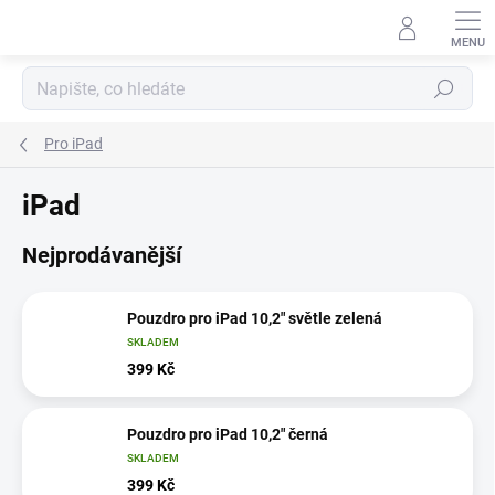
Přejít
na
obsah
Hledat
Pro iPad
iPad
Nejprodávanější
Pouzdro pro iPad 10,2" světle zelená
SKLADEM
399 Kč
Pouzdro pro iPad 10,2" černá
SKLADEM
399 Kč