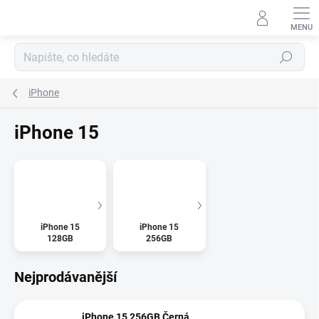
Přejít
na
obsah
Hledat
iPhone
iPhone 15
iPhone 15
iPhone 15
128GB
256GB
Nejprodávanější
iPhone 15 256GB Černá