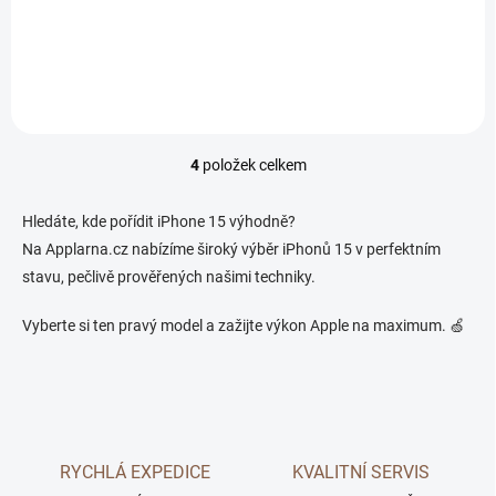
Detail
Detail
4
položek celkem
O
v
l
Hledáte, kde pořídit iPhone 15 výhodně?
á
Na Applarna.cz nabízíme široký výběr iPhonů 15 v perfektním
d
stavu, pečlivě prověřených našimi techniky.
a
c
í
Vyberte si ten pravý model a zažijte výkon Apple na maximum. 🍏
p
r
v
k
y
v
ý
RYCHLÁ EXPEDICE
KVALITNÍ SERVIS
p