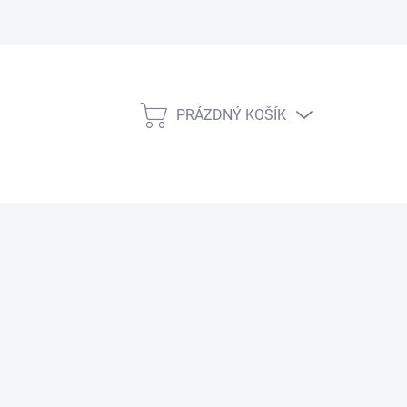
PRÁZDNÝ KOŠÍK
NÁKUPNÍ
KOŠÍK