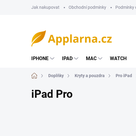
Přejít
Jak nakupovat
Obchodní podmínky
Podmínky 
na
obsah
IPHONE
IPAD
MAC
WATCH
Domů
Doplňky
Kryty a pouzdra
Pro iPad
iPad Pro