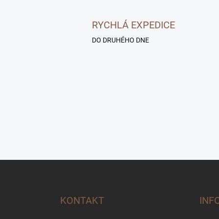
RYCHLÁ EXPEDICE
DO DRUHÉHO DNE
Z
á
p
a
KONTAKT
INF
t
í