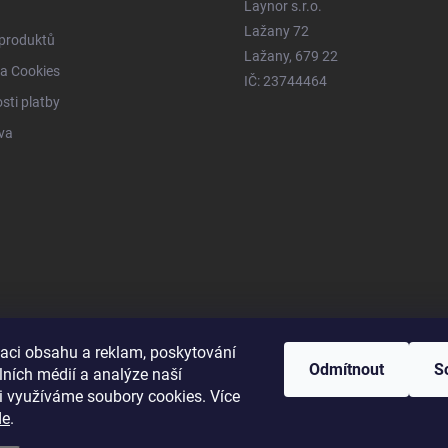
Laynor s.r.o.
Lažany 72
 produktů
Lažany, 679 22
a Cookies
IČ: 23744464
ti platby
va
zaci obsahu a reklam, poskytování
Odmítnout
S
lních médií a analýze naší
i využíváme soubory cookies. Více
de
.