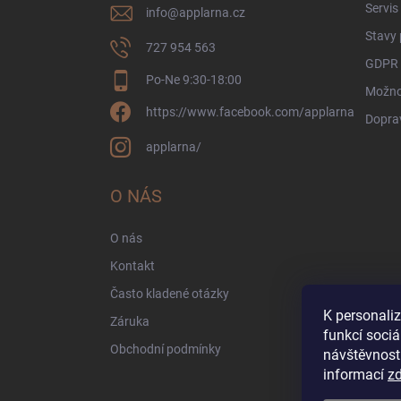
Servis
info
@
applarna.cz
Stavy
727 954 563
GDPR 
Po-Ne 9:30-18:00
Možnos
https://www.facebook.com/applarna
Dopra
applarna/
O NÁS
O nás
Kontakt
Často kladené otázky
K personali
Záruka
funkcí sociá
Obchodní podmínky
návštěvnost
informací
z