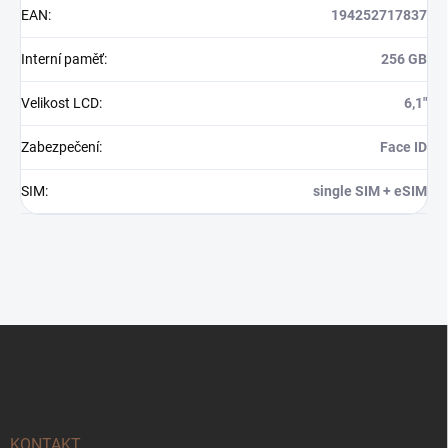
EAN
:
194252717837
Interní paměť
:
256 GB
Velikost LCD
:
6,1"
Zabezpečení
:
Face ID
SIM
:
single SIM + eSIM
Z
á
p
a
t
í
KONTAKT