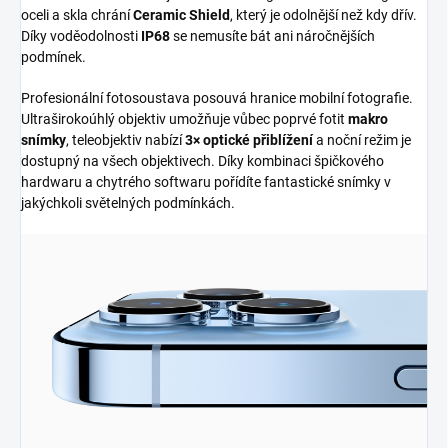
oceli a skla chrání
Ceramic Shield
, který je odolnější než kdy dřív.
Díky voděodolnosti
IP68
se nemusíte bát ani náročnějších
podmínek.
Profesionální fotosoustava posouvá hranice mobilní fotografie.
Ultraširokoúhlý objektiv umožňuje vůbec poprvé fotit
makro
snímky
, teleobjektiv nabízí
3× optické přiblížení
a noční režim je
dostupný na všech objektivech. Díky kombinaci špičkového
hardwaru a chytrého softwaru pořídíte fantastické snímky v
jakýchkoli světelných podmínkách.