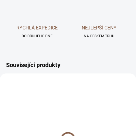
RYCHLÁ EXPEDICE
NEJLEPŠÍ CENY
DO DRUHÉHO DNE
NA ČESKÉM TRHU
Související produkty
SKLADEM
SKLADEM
Prémiové tvrzené sklo
Tvrzený gelový obal pro