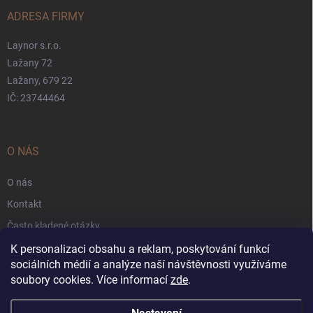
ADRESA FIRMY
Laynor s.r.o.
Lažany 72
Lažany, 679 22
IČ: 23744464
O NÁS
O nás
Kontakt
Často kladené otázky
Záruka
K personalizaci obsahu a reklam, poskytování funkcí
sociálních médií a analýze naší návštěvnosti využíváme
Obchodní podmínky
soubory cookies. Více informací
zde
.