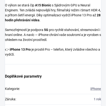
O výkon se stará čip
A15 Bionic
s 5jádrovým GPU a Neural
Enginem. Ten zvládá nejnovější hry, filmařský režim i Smart HDR 4,
a přitom šetří energii. Díky optimalizaci vydrží iPhone 13 Pro až
28
hodin přehrávání videa
.
Samozřejmostí je podpora
5G
pro rychlé stahování, streamování i
hraní online. A navíc — iPhone chrání vaše soukromí a je vyroben s
ohledem na životní prostředí.
👉
iPhone 13 Pro
je prostě Pro – telefon, který zvládne všechno a
vydrží.
Doplňkové parametry
Kategorie
:
iPhone
Záruka
:
1 rok