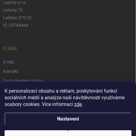
Laynor s.r.o.
Lažany 72
Lažany, 679 22
IČ: 23744464
O NÁS
O nás
Kontakt
Často kladené otázky
Záruka
K personalizaci obsahu a reklam, poskytování funkcí
sociálních médií a analýze naší návštěvnosti využíváme
Obchodní podmínky
soubory cookies. Více informací
zde
.
Nastavení
Copyright 2026
Applarna.cz
. Všechna práva vyhrazena.
Upravit nastavení