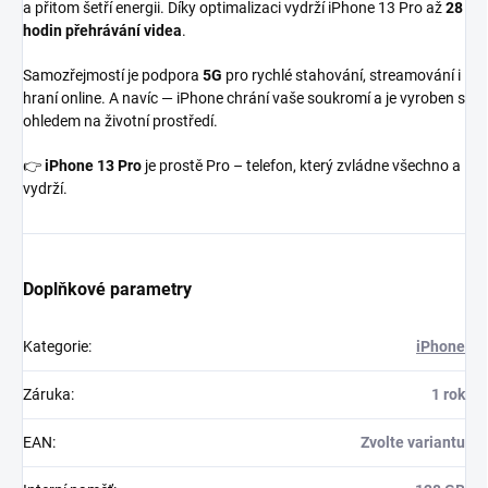
a přitom šetří energii. Díky optimalizaci vydrží iPhone 13 Pro až
28
hodin přehrávání videa
.
Samozřejmostí je podpora
5G
pro rychlé stahování, streamování i
hraní online. A navíc — iPhone chrání vaše soukromí a je vyroben s
ohledem na životní prostředí.
👉
iPhone 13 Pro
je prostě Pro – telefon, který zvládne všechno a
vydrží.
Doplňkové parametry
Kategorie
:
iPhone
Záruka
:
1 rok
EAN
:
Zvolte variantu