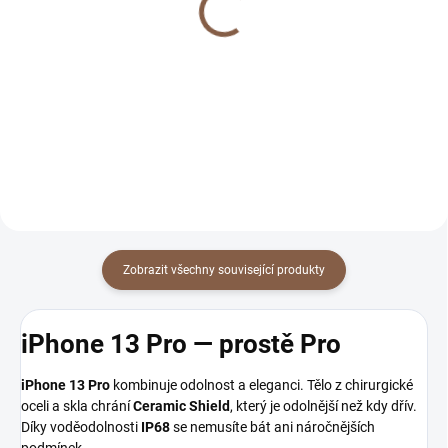
pro iPhone
iPhone
299 Kč
299 Kč
Detail
Detail
Zobrazit všechny související produkty
iPhone 13 Pro — prostě Pro
iPhone 13 Pro
kombinuje odolnost a eleganci. Tělo z chirurgické
oceli a skla chrání
Ceramic Shield
, který je odolnější než kdy dřív.
Díky voděodolnosti
IP68
se nemusíte bát ani náročnějších