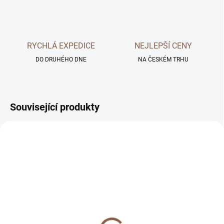
RYCHLÁ EXPEDICE
NEJLEPŠÍ CENY
DO DRUHÉHO DNE
NA ČESKÉM TRHU
Související produkty
SKLADEM
SKLADEM
Prémiové tvrzené sklo
Tvrzený gelový obal pro