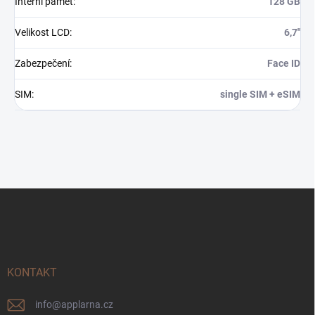
Interní paměť
:
128 GB
Velikost LCD
:
6,7"
Zabezpečení
:
Face ID
SIM
:
single SIM + eSIM
Z
á
p
a
t
í
KONTAKT
info
@
applarna.cz