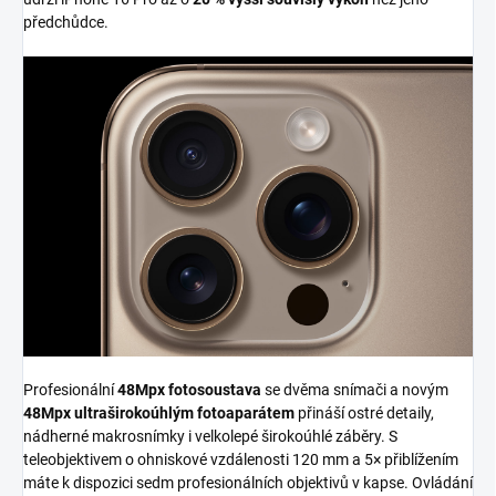
předchůdce.
Profesionální
48Mpx fotosoustava
se dvěma snímači a novým
48Mpx ultraširokoúhlým fotoaparátem
přináší ostré detaily,
nádherné makrosnímky i velkolepé širokoúhlé záběry. S
teleobjektivem o ohniskové vzdálenosti 120 mm a 5× přiblížením
máte k dispozici sedm profesionálních objektivů v kapse. Ovládání