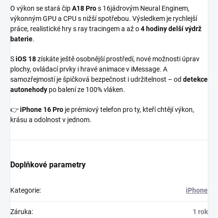
O výkon se stará čip
A18 Pro
s 16jádrovým Neural Enginem,
výkonným GPU a CPU s nižší spotřebou. Výsledkem je rychlejší
práce, realistické hry s ray tracingem a až o
4 hodiny delší výdrž
baterie
.
S
iOS 18
získáte ještě osobnější prostředí, nové možnosti úprav
plochy, ovládací prvky i hravé animace v iMessage. A
samozřejmostí je špičková bezpečnost i udržitelnost – od
detekce
autonehody
po balení ze 100% vláken.
👉
iPhone 16 Pro
je prémiový telefon pro ty, kteří chtějí výkon,
krásu a odolnost v jednom.
Doplňkové parametry
Kategorie
:
iPhone
Záruka
:
1 rok