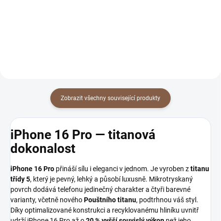
Detail
Detail
Zobrazit všechny související produkty
iPhone 16 Pro — titanová
dokonalost
iPhone 16 Pro
přináší sílu i eleganci v jednom. Je vyroben z
titanu
třídy 5
, který je pevný, lehký a působí luxusně. Mikrotryskaný
povrch dodává telefonu jedinečný charakter a čtyři barevné
varianty, včetně nového
Pouštního titanu
, podtrhnou váš styl.
Díky optimalizované konstrukci a recyklovanému hliníku uvnitř
udrží iPhone 16 Pro až o
20 % vyšší souvislý výkon
než jeho