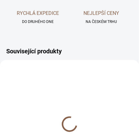
RYCHLÁ EXPEDICE
NEJLEPŠÍ CENY
DO DRUHÉHO DNE
NA ČESKÉM TRHU
Související produkty
SKLADEM
SKLADEM
Prémiové tvrzené sklo
Tvrzený gelový obal pro
pro iPhone
iPhone
299 Kč
299 Kč