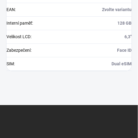
EAN
:
Zvolte variantu
Interní paměť
:
128 GB
Velikost LCD
:
6,3"
Zabezpečení
:
Face ID
SIM
:
Dual eSIM
Z
á
p
a
t