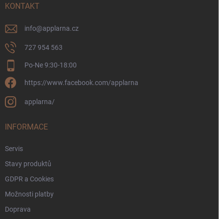
í
KONTAKT
info
@
applarna.cz
727 954 563
Po-Ne 9:30-18:00
https://www.facebook.com/applarna
applarna/
INFORMACE
Servis
Stavy produktů
GDPR a Cookies
Možnosti platby
Doprava