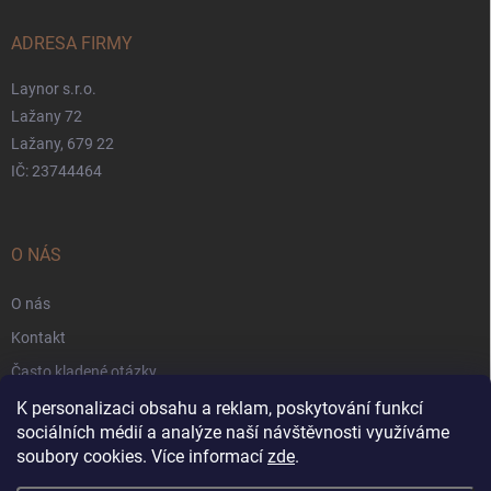
ADRESA FIRMY
Laynor s.r.o.
Lažany 72
Lažany, 679 22
IČ: 23744464
O NÁS
O nás
Kontakt
Často kladené otázky
Záruka
K personalizaci obsahu a reklam, poskytování funkcí
sociálních médií a analýze naší návštěvnosti využíváme
Obchodní podmínky
soubory cookies. Více informací
zde
.