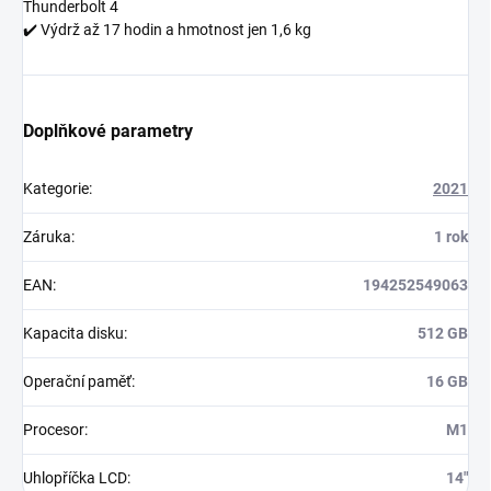
Thunderbolt 4
✔️ Výdrž až 17 hodin a hmotnost jen 1,6 kg
Doplňkové parametry
Kategorie
:
2021
Záruka
:
1 rok
EAN
:
194252549063
Kapacita disku
:
512 GB
Operační paměť
:
16 GB
Procesor
:
M1
Uhlopříčka LCD
:
14"