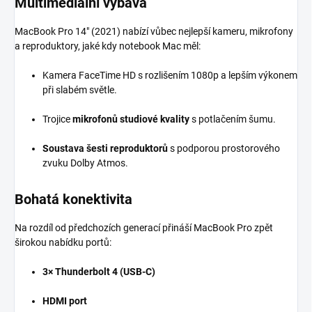
Multimediální výbava
MacBook Pro 14" (2021) nabízí vůbec nejlepší kameru, mikrofony
a reproduktory, jaké kdy notebook Mac měl:
Kamera FaceTime HD s rozlišením 1080p a lepším výkonem
při slabém světle.
Trojice
mikrofonů studiové kvality
s potlačením šumu.
Soustava šesti reproduktorů
s podporou prostorového
zvuku Dolby Atmos.
Bohatá konektivita
Na rozdíl od předchozích generací přináší MacBook Pro zpět
širokou nabídku portů:
3× Thunderbolt 4 (USB-C)
HDMI port