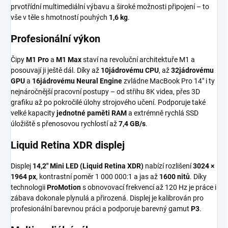
prvotřídní multimediální výbavu a široké možnosti připojení – to
vše v těle s hmotností pouhých
1,6 kg
.
Profesionální výkon
Čipy
M1 Pro
a
M1 Max
staví na revoluční architektuře M1 a
posouvají ji ještě dál. Díky až
10jádrovému CPU
, až
32jádrovému
GPU
a
16jádrovému Neural Engine
zvládne MacBook Pro 14" i ty
nejnáročnější pracovní postupy – od střihu 8K videa, přes 3D
grafiku až po pokročilé úlohy strojového učení. Podporuje také
velké kapacity
jednotné paměti RAM
a extrémně rychlá SSD
úložiště s přenosovou rychlostí až
7,4 GB/s
.
Liquid Retina XDR displej
Displej
14,2" Mini LED (Liquid Retina XDR)
nabízí rozlišení
3024 ×
1964 px
, kontrastní poměr 1 000 000:1 a jas až
1600 nitů
. Díky
technologii
ProMotion
s obnovovací frekvencí až 120 Hz je práce i
zábava dokonale plynulá a přirozená. Displej je kalibrován pro
profesionální barevnou práci a podporuje barevný gamut
P3
.