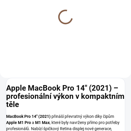
SKLADEM
Ready na start - Mac
připravený na první klik
590 Kč
Do košíku
Apple MacBook Pro 14" (2021) –
profesionální výkon v kompaktním
těle
MacBook Pro 14" (2021)
přináší převratný výkon díky čipům
Apple M1 Pro
a
M1 Max
, které byly navrženy přímo pro potřeby
profesionálů. Nabízí špičkový Retina displej nové generace,