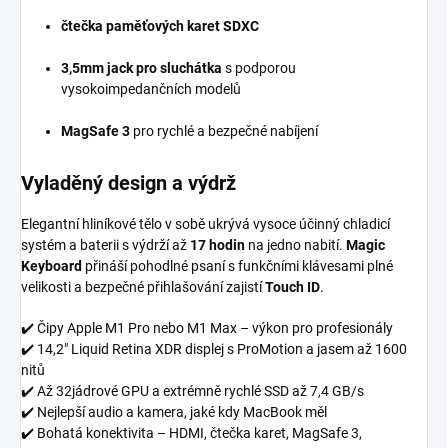
čtečka paměťových karet SDXC
3,5mm jack pro sluchátka
s podporou
vysokoimpedančních modelů
MagSafe 3
pro rychlé a bezpečné nabíjení
Vyladěný design a výdrž
Elegantní hliníkové tělo v sobě ukrývá vysoce účinný chladicí
systém a baterii s výdrží až
17 hodin
na jedno nabití.
Magic
Keyboard
přináší pohodlné psaní s funkčními klávesami plné
velikosti a bezpečné přihlašování zajistí
Touch ID
.
✔️ Čipy Apple M1 Pro nebo M1 Max – výkon pro profesionály
✔️ 14,2" Liquid Retina XDR displej s ProMotion a jasem až 1600
nitů
✔️ Až 32jádrové GPU a extrémně rychlé SSD až 7,4 GB/s
✔️ Nejlepší audio a kamera, jaké kdy MacBook měl
✔️ Bohatá konektivita – HDMI, čtečka karet, MagSafe 3,