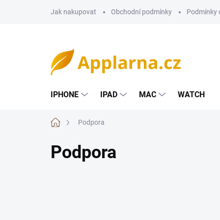
Přejít
Jak nakupovat
Obchodní podmínky
Podmínky 
na
obsah
IPHONE
IPAD
MAC
WATCH
Domů
Podpora
Podpora