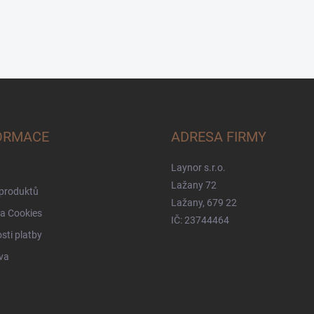
ORMACE
ADRESA FIRMY
Laynor s.r.o.
Lažany 72
 produktů
Lažany, 679 22
a Cookies
IČ: 23744464
ti platby
va