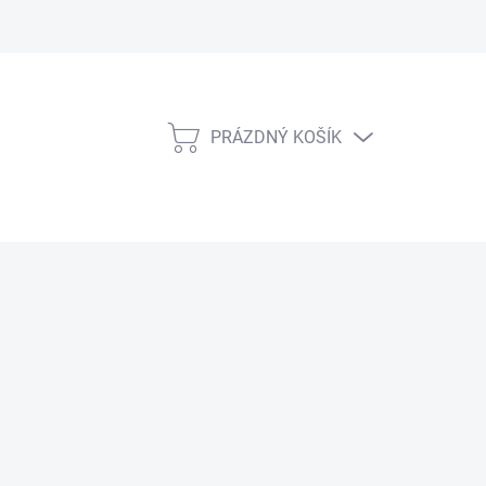
PRÁZDNÝ KOŠÍK
NÁKUPNÍ
KOŠÍK