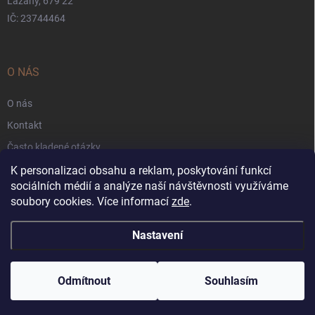
Lažany, 679 22
IČ: 23744464
O NÁS
O nás
Kontakt
Často kladené otázky
Záruka
K personalizaci obsahu a reklam, poskytování funkcí
sociálních médií a analýze naší návštěvnosti využíváme
Obchodní podmínky
soubory cookies. Více informací
zde
.
Nastavení
Copyright 2026
Applarna.cz
. Všechna práva vyhrazena.
Upravit nastavení
cookies
Odmítnout
Souhlasím
Vytvořil Shoptet