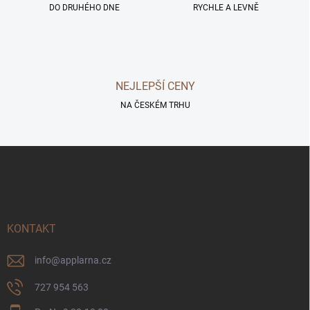
DO DRUHÉHO DNE
p
RYCHLE A LEVNĚ
r
v
k
y
v
NEJLEPŠÍ CENY
ý
p
NA ČESKÉM TRHU
i
s
u
Z
á
p
a
t
í
KONTAKT
info
@
applarna.cz
727 954 563