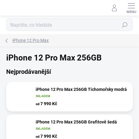
Přejít
na
obsah
Hledat
iPhone 12 Pro Max
iPhone 12 Pro Max 256GB
Nejprodávanější
iPhone 12 Pro Max 256GB Tichomořsky modrá
SKLADEM
7 990 Kč
od
iPhone 12 Pro Max 256GB Grafitově šedá
SKLADEM
7 990 Kč
od